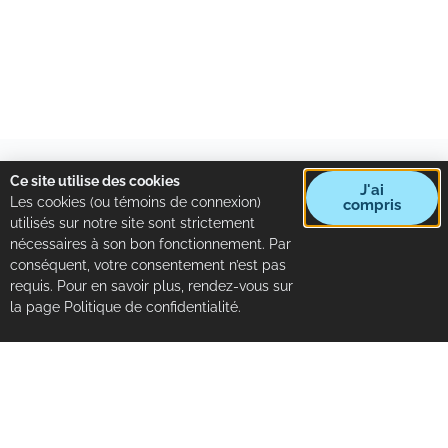
Ce site utilise des cookies
J'ai
Les cookies (ou témoins de connexion)
compris
utilisés sur notre site sont strictement
nécessaires à son bon fonctionnement. Par
conséquent, votre consentement n’est pas
requis. Pour en savoir plus, rendez-vous sur
la page Politique de confidentialité.
Mairie de Tarascon-sur-Ariège
30 avenue Victor Pilhes
09400 TARASCON-SUR-ARIÈGE
Tel : +33 (0)5 34 09 88 88
Horaires d'ouverture
Du lundi au vendredi de 8h30 à 12h30 et de 13h30