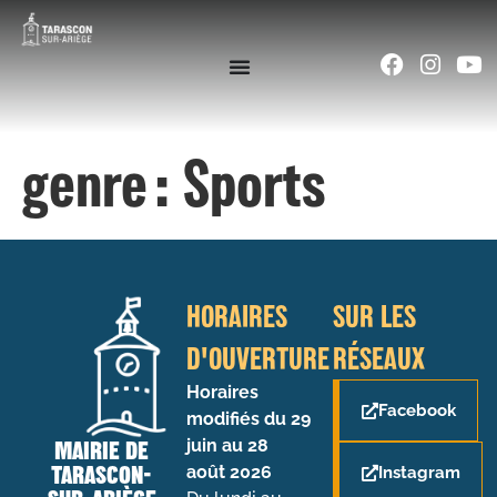
contenu
principal
genre :
Sports
HORAIRES
SUR LES
D'OUVERTURE
RÉSEAUX
Horaires
Facebook
modifiés du 29
juin au 28
MAIRIE DE
TARASCON-
août 2026
Instagram