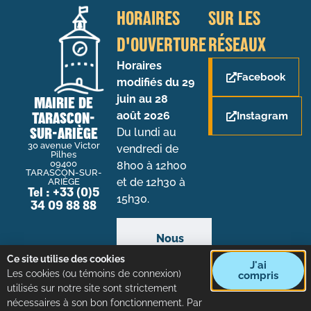
HORAIRES
SUR LES
D'OUVERTURE
RÉSEAUX
Horaires
Facebook
modifiés du 29
juin au 28
MAIRIE DE
TARASCON-
août 2026
Instagram
SUR-ARIÈGE
Du lundi au
30 avenue Victor
vendredi de
Pilhes
09400
8h00 à 12h00
TARASCON-SUR-
et de 12h30 à
ARIÈGE
Tel : +33 (0)5
15h30.
34 09 88 88
Nous
contacter
Ce site utilise des cookies
par mail
J'ai
Les cookies (ou témoins de connexion)
compris
utilisés sur notre site sont strictement
nécessaires à son bon fonctionnement. Par