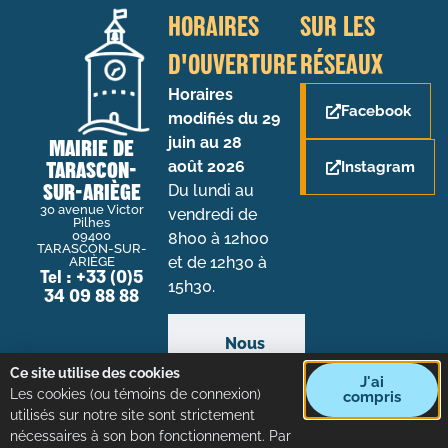
HORAIRES
SUR LES
D'OUVERTURE
RÉSEAUX
Horaires
Facebook
modifiés du 29
juin au 28
MAIRIE DE
TARASCON-
août 2026
Instagram
SUR-ARIÈGE
Du lundi au
30 avenue Victor
vendredi de
Pilhes
09400
8h00 à 12h00
TARASCON-SUR-
et de 12h30 à
ARIÈGE
Tel : +33 (0)5
15h30.
34 09 88 88
Nous
contacter
Ce site utilise des cookies
par mail
J'ai
Les cookies (ou témoins de connexion)
compris
utilisés sur notre site sont strictement
nécessaires à son bon fonctionnement. Par