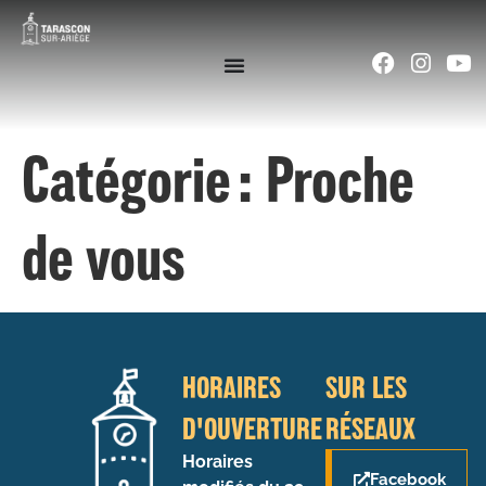
contenu
principal
Catégorie :
Proche
de vous
HORAIRES
SUR LES
D'OUVERTURE
RÉSEAUX
Horaires
Facebook