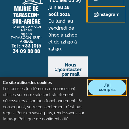
modifiés du 29
juin au 28
MAIRIE DE
TARASCON-
août 2026
Instagram
SUR-ARIÈGE
Du lundi au
30 avenue Victor
vendredi de
Pilhes
09400
8h00 à 12h00
TARASCON-SUR-
et de 12h30 à
ARIÈGE
Tel : +33 (0)5
15h30.
34 09 88 88
Nous
contacter
par mail
Ce site utilise des cookies
J'ai
Les cookies (ou témoins de connexion)
compris
utilisés sur notre site sont strictement
nécessaires à son bon fonctionnement. Par
ACCUEIL
PLAN DU SITE
MENTIONS LÉGALES
conséquent, votre consentement n’est pas
CONFIDENTIALITÉ
Réalisation et mise à jour Mairie de Tarascon-sur-Ariège
requis. Pour en savoir plus, rendez-vous sur
la page Politique de confidentialité.